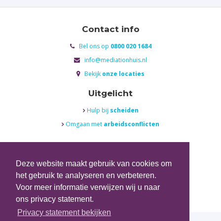
Contact info
Bel ons op
0800 020 1684

info@mediationhuis.nl

Bekijk
onze locaties

Uitgelicht
Hulp bij
scheiden

Omgaan met
arbeidsconflicten

Social Media
Deze website maakt gebruik van cookies om
Volg ons op
Twitter

het gebruik te analyseren en verbeteren.
Volg ons op
Facebook

Voor meer informatie verwijzen wij u naar
ons privacy statement.
Privacy statement bekijken