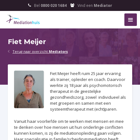
Bel
0800 020 1684
Vind een
Mediator


Fiet Meijer

Terug naar overzicht
Mediators
Fiet Meijer heeft ruim 25 jaar ervaring
als trainer, opleider en coach. Daarvoor
werkte zij 18 jaar als psychomotorisch
therapeut in de geestelijke
gezondheidszorg, zowel individueel als
met groepen en samen met een
systeemtherapeut met (echt)paren.
Vanuit haar voorliefde om te werken met mensen en mee
te denken over hoe mensen uit hun onderlinge conflicten
kunnen komen, is zij de mediationopleiding gaan volgen.
Haar specialisatie in familie/scheidingsmediation heeft