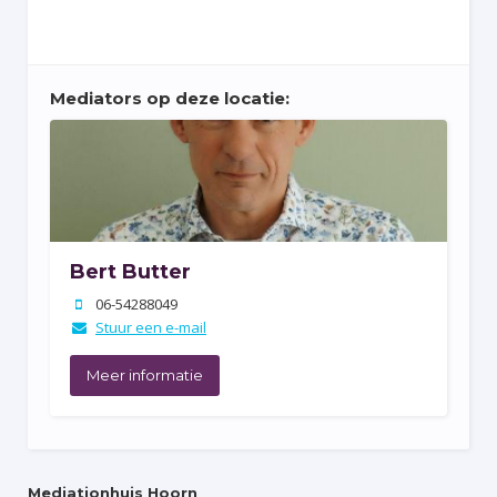
Mediators op deze locatie:
Bert Butter
06-54288049

Stuur een e-mail

Meer informatie
Mediationhuis Hoorn