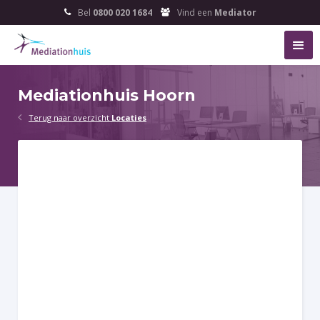
Bel
0800 020 1684
Vind een
Mediator


Mediationhuis Hoorn

Terug naar overzicht
Locaties