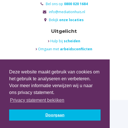
Bel ons op
0800 020 1684

info@mediationhuis.nl

Bekijk
onze locaties

Uitgelicht
Hulp bij
scheiden

Omgaan met
arbeidsconflicten

Social Media
Deze website maakt gebruik van cookies om
Volg ons op
Twitter

het gebruik te analyseren en verbeteren.
Volg ons op
Facebook

Voor meer informatie verwijzen wij u naar
ons privacy statement.
Privacy statement bekijken
Doorgaan
Copyright © Mediationhuis
Privacy statement